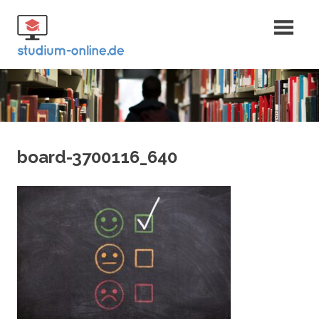
Zum
Fernstudium
Inhalt
springen
und Bachelor
board-3700116_640