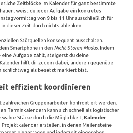
derliche Zeitblöcke im Kalender für ganz bestimmte
chauen, weist du jeder Aufgabe ein konkretes
enstagvormittag von 9 bis 11 Uhr ausschließlich für
in dieser Zeit durch nichts ablenken.
enziellen Störquellen konsequent ausschalten.
 dein Smartphone in den
Nicht-Stören-Modus
. Indem
e eine Aufgabe zählt, steigerst du deine
 Kalender hilft dir zudem dabei, anderen gegenüber
 schlichtweg als besetzt markiert bist.
t effizient koordinieren
it zahlreichen Gruppenarbeiten konfrontiert werden.
hen Terminkalendern kann sich schnell als logistischer
e wahre Stärke durch die Möglichkeit,
Kalender
 Projektkalender erstellen, in denen Meilensteine
nsparent eingetragen und jederzeit eingesehen