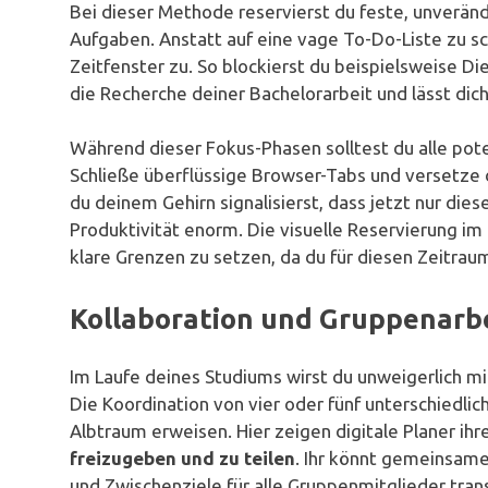
Bei dieser Methode reservierst du feste, unverän
Aufgaben. Anstatt auf eine vage To-Do-Liste zu s
Zeitfenster zu. So blockierst du beispielsweise Di
die Recherche deiner Bachelorarbeit und lässt dich 
Während dieser Fokus-Phasen solltest du alle pot
Schließe überflüssige Browser-Tabs und versetze
du deinem Gehirn signalisierst, dass jetzt nur dies
Produktivität enorm. Die visuelle Reservierung im
klare Grenzen zu setzen, da du für diesen Zeitraum
Kollaboration und Gruppenarbei
Im Laufe deines Studiums wirst du unweigerlich m
Die Koordination von vier oder fünf unterschiedlic
Albtraum erweisen. Hier zeigen digitale Planer ihr
freizugeben und zu teilen
. Ihr könnt gemeinsame
und Zwischenziele für alle Gruppenmitglieder tra