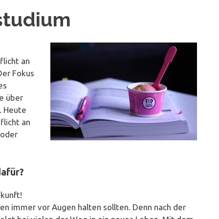
nstudium
licht an
 Der Fokus
es
e über
. Heute
licht an
 oder
afür?
kunft!
nten immer vor Augen halten sollten. Denn nach der