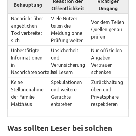
Reaktion der
Richtiger
Behauptung
Öffentlichkeit
Umgang
Nachricht über
Viele Nutzer
Vor dem Teilen
angeblichen
teilen die
Quellen genau
Tod verbreitet
Meldung ohne
prüfen
sich
Prüfung weiter
Unbestätigte
Unsicherheit
Nur offiziellen
Informationen
und
Angaben
in
Verunsicherung
Vertrauen
Nachrichtenportalen
bei Lesern
schenken
Keine
Spekulationen
Zurückhaltung
Stellungnahme
und weitere
üben und
der Familie
Gerüchte
Privatsphäre
Matthäus
entstehen
respektieren
Was sollten Leser bei solchen