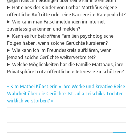
gegen Falschmeldungen über seine Familie einleiten?
Hat eines der Kinder von Lothar Matthäus eigene
öffentliche Auftritte oder eine Karriere im Rampenlicht?
Wie kann man Falschmeldungen im Internet
zuverlässig erkennen und melden?
Kann es für betroffene Familien psychologische
Folgen haben, wenn solche Gerüchte kursieren?
Wie kann ich im Freundeskreis aufklären, wenn
jemand solche Gerüchte weiterverbreitet?
Welche Möglichkeiten hat die Familie Matthäus, ihre
Privatsphäre trotz öffentlichem Interesse zu schützen?
Vorheriger
Beitragsnavigation
Kim Mathei Künstlerin » Ihre Werke und kreative Reise
Nächster
Beitrag:
Wahrheit über die Gerüchte: Ist Julia Leischiks Tochter
Beitrag:
wirklich verstorben?