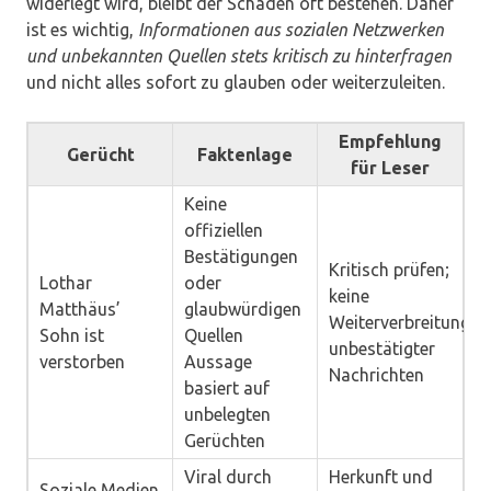
widerlegt wird, bleibt der Schaden oft bestehen. Daher
ist es wichtig,
Informationen aus sozialen Netzwerken
und unbekannten Quellen stets kritisch zu hinterfragen
und nicht alles sofort zu glauben oder weiterzuleiten.
Empfehlung
Gerücht
Faktenlage
für Leser
Keine
offiziellen
Bestätigungen
Kritisch prüfen;
Lothar
oder
keine
Matthäus’
glaubwürdigen
Weiterverbreitung
Sohn ist
Quellen
unbestätigter
verstorben
Aussage
Nachrichten
basiert auf
unbelegten
Gerüchten
Viral durch
Herkunft und
Soziale Medien