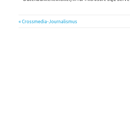
Vorheriger
Beitragsnavigation
Crossmedia-Journalismus
Beitrag: