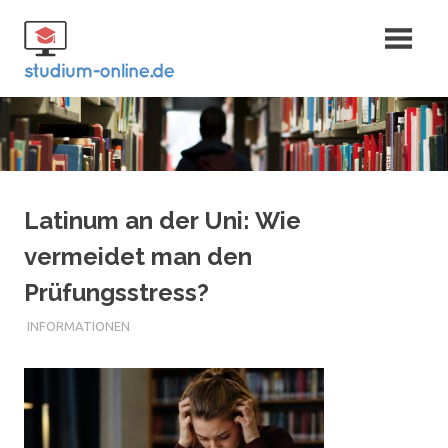
Zum
Fernstudium
Inhalt
springen
und Bachelor
Latinum an der Uni: Wie
vermeidet man den
Prüfungsstress?
INFORMATIONEN