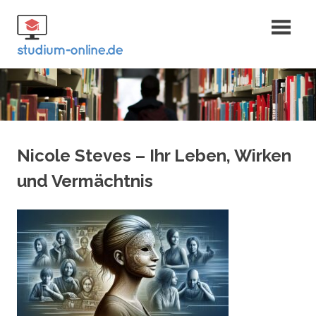
Zum
Fernstudium
Inhalt
springen
und Bachelor
Nicole Steves – Ihr Leben, Wirken
und Vermächtnis