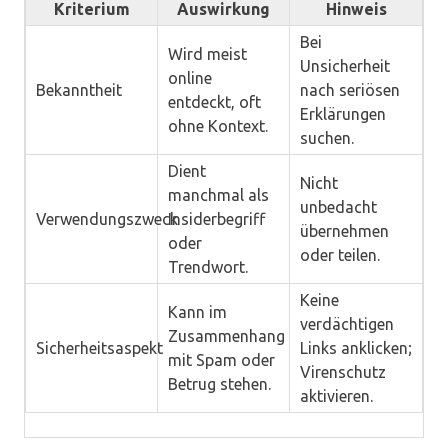
Kriterium
Auswirkung
Hinweis
Bei
Wird meist
Unsicherheit
online
Bekanntheit
nach seriösen
entdeckt, oft
Erklärungen
ohne Kontext.
suchen.
Dient
Nicht
manchmal als
unbedacht
Verwendungszweck
Insiderbegriff
übernehmen
oder
oder teilen.
Trendwort.
Keine
Kann im
verdächtigen
Zusammenhang
Sicherheitsaspekt
Links anklicken;
mit Spam oder
Virenschutz
Betrug stehen.
aktivieren.