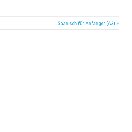
Nächster
Spanisch für Anfänger (A2)
Beitrag: