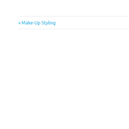
Vorheriger
Beitragsnavigation
Make-Up Styling
Beitrag: