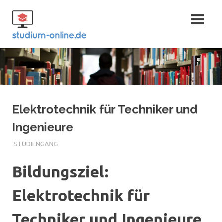
Zum
Fernstudium
Inhalt
springen
und Bachelor
Elektrotechnik für Techniker und
Ingenieure
STUDIENGANG
Bildungsziel:
Elektrotechnik für
Techniker und Ingenieure