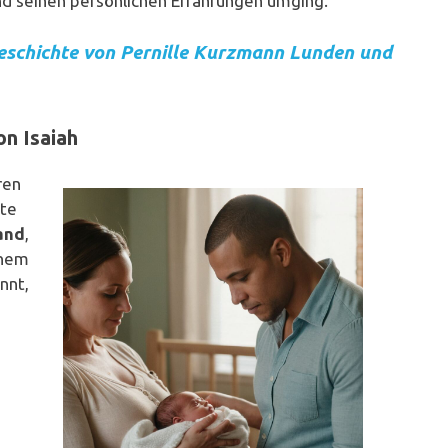
nd seinen persönlichen Erfahrungen umging.
eschichte von Pernille Kurzmann Lunden und
on Isaiah
ren
ute
and
,
inem
nnt,