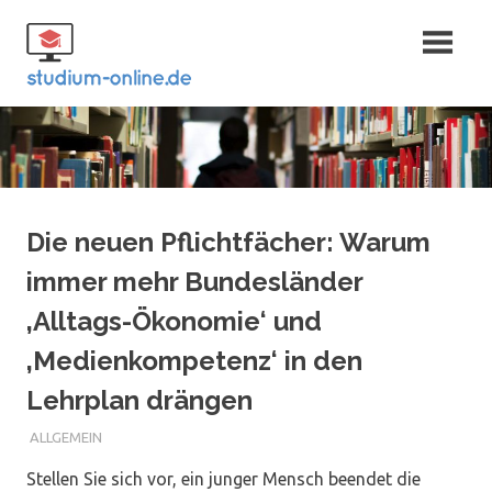
Zum
Fernstudium
Inhalt
springen
und Bachelor
Die neuen Pflichtfächer: Warum
immer mehr Bundesländer
‚Alltags-Ökonomie‘ und
‚Medienkompetenz‘ in den
Lehrplan drängen
ALLGEMEIN
Stellen Sie sich vor, ein junger Mensch beendet die