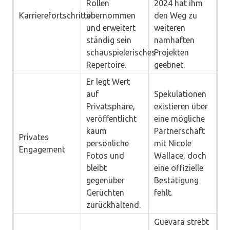
Rollen
2024 hat ihm
Karrierefortschritte
übernommen
den Weg zu
und erweitert
weiteren
ständig sein
namhaften
schauspielerisches
Projekten
Repertoire.
geebnet.
Er legt Wert
auf
Spekulationen
Privatsphäre,
existieren über
veröffentlicht
eine mögliche
kaum
Partnerschaft
Privates
persönliche
mit Nicole
Engagement
Fotos und
Wallace, doch
bleibt
eine offizielle
gegenüber
Bestätigung
Gerüchten
fehlt.
zurückhaltend.
Guevara strebt