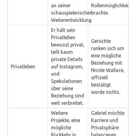
an seiner
Rollenmöglichkeiten
schauspielerischen
brachte.
Weiterentwicklung.
Er hält sein
Privatleben
Gerüchte
bewusst privat,
ranken sich um
teilt kaum
eine mögliche
private Details
Beziehung mit
Privatleben
auf Instagram,
Nicole Wallace,
und
offiziell
Spekulationen
bestätigt
über seine
wurde nichts.
Beziehung sind
weit verbreitet.
Weitere
Gabriel möchte
Projekte, eine
Karriere und
mögliche
Privatsphäre
Rückkehr in
balancieren