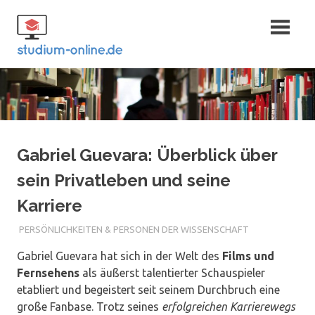
Zum
Fernstudium
Inhalt
springen
und Bachelor
Gabriel Guevara: Überblick über
sein Privatleben und seine
Karriere
PERSÖNLICHKEITEN & PERSONEN DER WISSENSCHAFT
Gabriel Guevara hat sich in der Welt des
Films und
Fernsehens
als äußerst talentierter Schauspieler
etabliert und begeistert seit seinem Durchbruch eine
große Fanbase. Trotz seines
erfolgreichen Karrierewegs