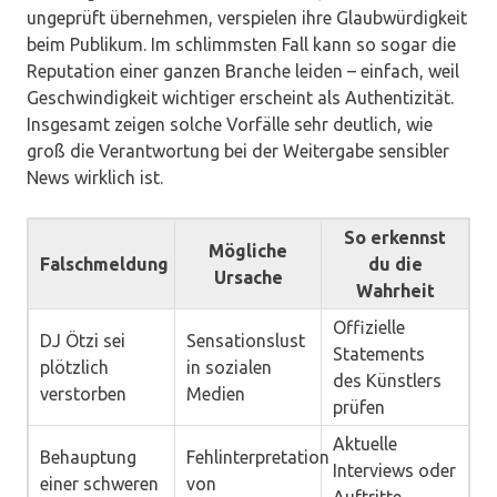
ungeprüft übernehmen, verspielen ihre Glaubwürdigkeit
beim Publikum. Im schlimmsten Fall kann so sogar die
Reputation einer ganzen Branche leiden – einfach, weil
Geschwindigkeit wichtiger erscheint als Authentizität.
Insgesamt zeigen solche Vorfälle sehr deutlich, wie
groß die Verantwortung bei der Weitergabe sensibler
News wirklich ist.
So erkennst
Mögliche
Falschmeldung
du die
Ursache
Wahrheit
Offizielle
DJ Ötzi sei
Sensationslust
Statements
plötzlich
in sozialen
des Künstlers
verstorben
Medien
prüfen
Aktuelle
Behauptung
Fehlinterpretation
Interviews oder
einer schweren
von