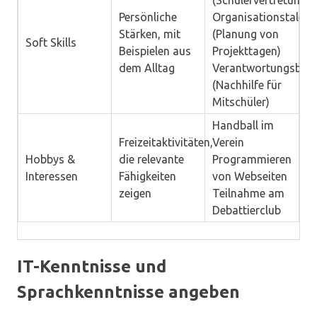
(Schülervertretung)
Persönliche
Organisationstalent
Stärken, mit
(Planung von
Soft Skills
Beispielen aus
Projekttagen)
dem Alltag
Verantwortungsbewu
(Nachhilfe für
Mitschüler)
Handball im
Freizeitaktivitäten,
Verein
Hobbys &
die relevante
Programmieren
Interessen
Fähigkeiten
von Webseiten
zeigen
Teilnahme am
Debattierclub
IT-Kenntnisse und
Sprachkenntnisse angeben