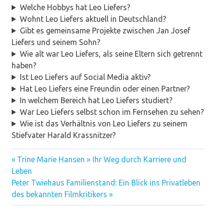
Welche Hobbys hat Leo Liefers?
Wohnt Leo Liefers aktuell in Deutschland?
Gibt es gemeinsame Projekte zwischen Jan Josef
Liefers und seinem Sohn?
Wie alt war Leo Liefers, als seine Eltern sich getrennt
haben?
Ist Leo Liefers auf Social Media aktiv?
Hat Leo Liefers eine Freundin oder einen Partner?
In welchem Bereich hat Leo Liefers studiert?
War Leo Liefers selbst schon im Fernsehen zu sehen?
Wie ist das Verhältnis von Leo Liefers zu seinem
Stiefvater Harald Krassnitzer?
Vorheriger
Beitragsnavigation
Trine Marie Hansen » Ihr Weg durch Karriere und
Beitrag:
Leben
Nächster
Peter Twiehaus Familienstand: Ein Blick ins Privatleben
Beitrag:
des bekannten Filmkritikers