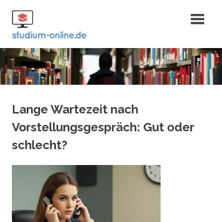
Zum
Fernstudium
Inhalt
springen
und Bachelor
Lange Wartezeit nach
Vorstellungsgespräch: Gut oder
schlecht?