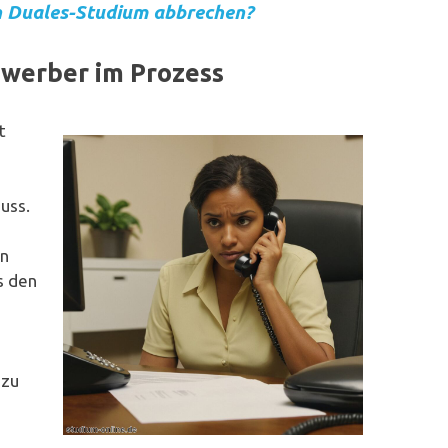
n Duales-Studium abbrechen?
ewerber im Prozess
t
uss.
en
s den
 zu