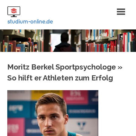
Zum
Fernstudium
Inhalt
springen
und Bachelor
Moritz Berkel Sportpsychologe »
So hilft er Athleten zum Erfolg