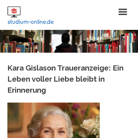
Zum
Fernstudium
Inhalt
springen
und Bachelor
Kara Gislason Traueranzeige: Ein
Leben voller Liebe bleibt in
Erinnerung