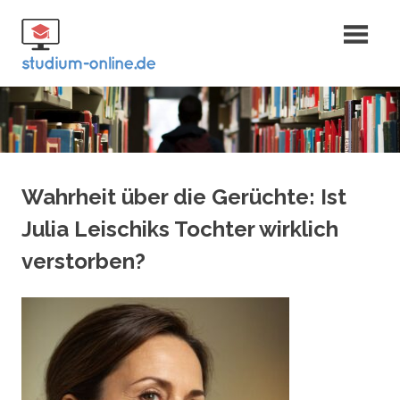
Zum
Fernstudium
Inhalt
springen
und Bachelor
Wahrheit über die Gerüchte: Ist
Julia Leischiks Tochter wirklich
verstorben?