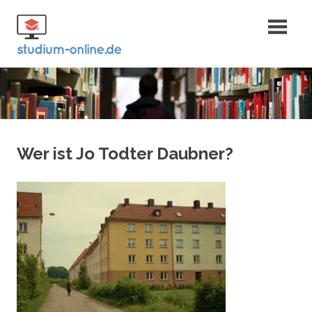
Zum
Fernstudium
Inhalt
springen
und Bachelor
Wer ist Jo Todter Daubner?