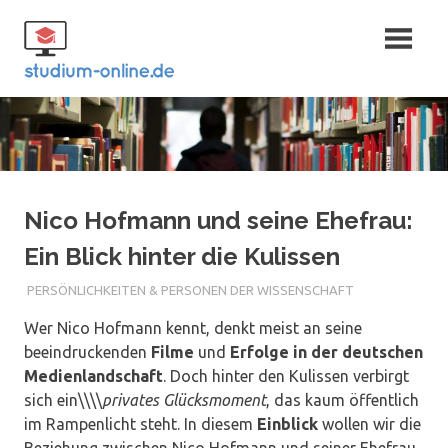
Zum
Fernstudium
Inhalt
springen
und Bachelor
Nico Hofmann und seine Ehefrau:
Ein Blick hinter die Kulissen
PERSÖNLICHKEITEN & PERSONEN DER WISSENSCHAFT
Wer Nico Hofmann kennt, denkt meist an seine
beeindruckenden
Filme
und
Erfolge in der deutschen
Medienlandschaft
. Doch hinter den Kulissen verbirgt
sich ein\\\\
privates Glücksmoment
, das kaum öffentlich
im Rampenlicht steht. In diesem
Einblick
wollen wir die