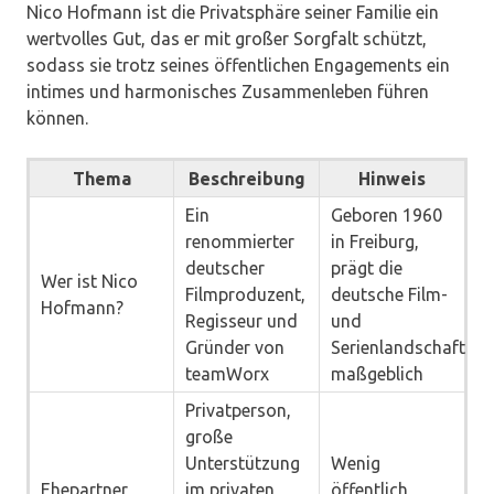
Nico Hofmann ist die Privatsphäre seiner Familie ein
wertvolles Gut, das er mit großer Sorgfalt schützt,
sodass sie trotz seines öffentlichen Engagements ein
intimes und harmonisches Zusammenleben führen
können.
Thema
Beschreibung
Hinweis
Ein
Geboren 1960
renommierter
in Freiburg,
deutscher
prägt die
Wer ist Nico
Filmproduzent,
deutsche Film-
Hofmann?
Regisseur und
und
Gründer von
Serienlandschaft
teamWorx
maßgeblich
Privatperson,
große
Unterstützung
Wenig
Ehepartner
im privaten
öffentlich