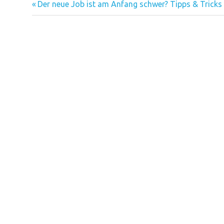
Vorheriger
Beitragsnavigation
Der neue Job ist am Anfang schwer? Tipps & Tricks
Beitrag: