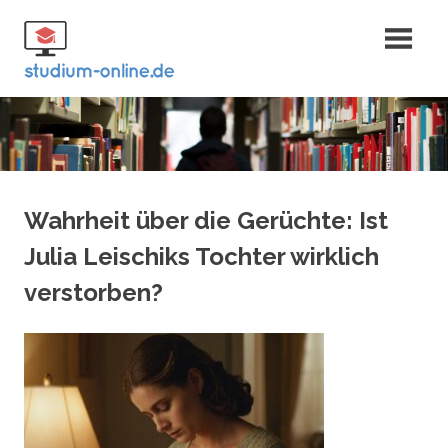
Zum
Fernstudium
Inhalt
springen
und Bachelor
Wahrheit über die Gerüchte: Ist
Julia Leischiks Tochter wirklich
verstorben?