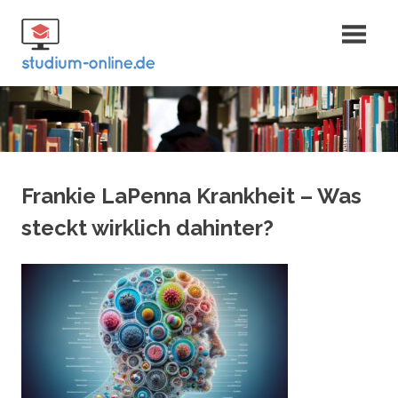
Zum
Fernstudium
Inhalt
springen
und Bachelor
Frankie LaPenna Krankheit – Was
steckt wirklich dahinter?