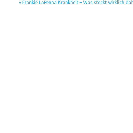
Vorheriger
Beitragsnavigation
Frankie LaPenna Krankheit – Was steckt wirklich dah
Beitrag: