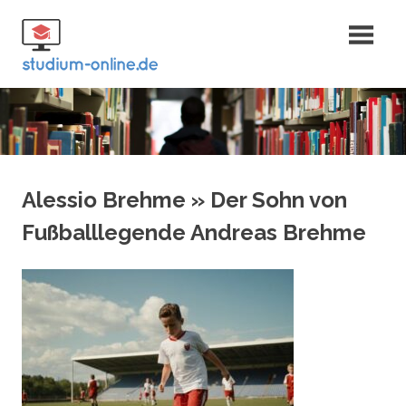
Zum
Fernstudium
Inhalt
springen
und Bachelor
Alessio Brehme » Der Sohn von
Fußballlegende Andreas Brehme