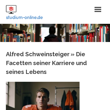
Zum
Fernstudium
Inhalt
springen
und Bachelor
Alfred Schweinsteiger » Die
Facetten seiner Karriere und
seines Lebens