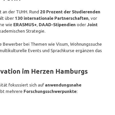
tät an der TUHH. Rund
20 Prozent der Studierenden
lt über
130 internationale Partnerschaften
, vor
mme wie
ERASMUS+
,
DAAD-Stipendien
oder
Joint
akademischen Strategie.
ale Bewerber bei Themen wie Visum, Wohnungssuche
multikulturelle Events und Sprachkurse ergänzen das
vation im Herzen Hamburgs
tät fokussiert sich auf
anwendungsnahe
gibt mehrere
Forschungsschwerpunkte
: