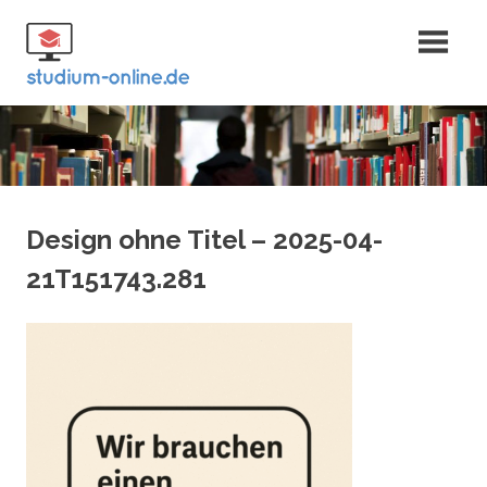
Zum
Fernstudium
Inhalt
springen
und Bachelor
Design ohne Titel – 2025-04-
21T151743.281