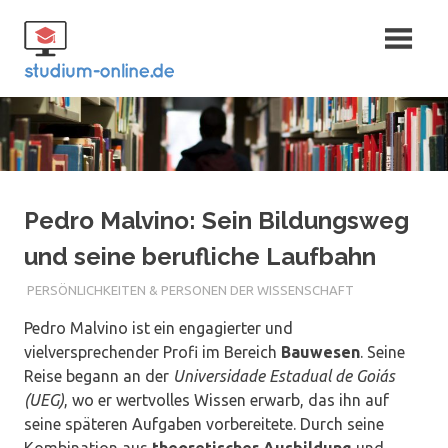
Zum
Fernstudium
Inhalt
springen
und Bachelor
Pedro Malvino: Sein Bildungsweg
und seine berufliche Laufbahn
PERSÖNLICHKEITEN & PERSONEN DER WISSENSCHAFT
Pedro Malvino ist ein engagierter und
vielversprechender Profi im Bereich
Bauwesen
. Seine
Reise begann an der
Universidade Estadual de Goiás
(UEG)
, wo er wertvolles Wissen erwarb, das ihn auf
seine späteren Aufgaben vorbereitete. Durch seine