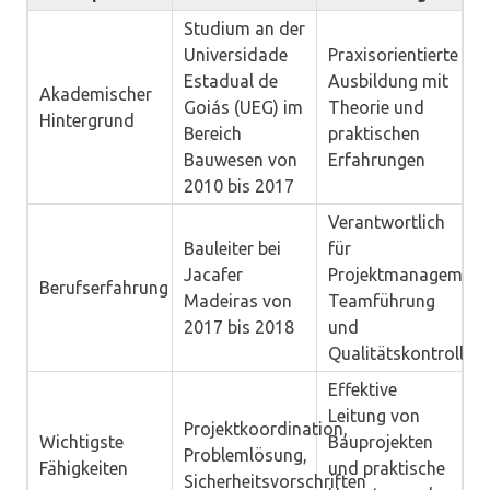
Studium an der
Universidade
Praxisorientierte
Estadual de
Ausbildung mit
Akademischer
Goiás (UEG) im
Theorie und
Hintergrund
Bereich
praktischen
Bauwesen von
Erfahrungen
2010 bis 2017
Verantwortlich
Bauleiter bei
für
Jacafer
Projektmanagement
Berufserfahrung
Madeiras von
Teamführung
2017 bis 2018
und
Qualitätskontrolle
Effektive
Leitung von
Projektkoordination,
Wichtigste
Bauprojekten
Problemlösung,
Fähigkeiten
und praktische
Sicherheitsvorschriften