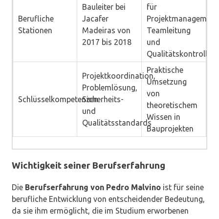
Bauleiter bei
für
Berufliche
Jacafer
Projektmanagement
Stationen
Madeiras von
Teamleitung
2017 bis 2018
und
Qualitätskontrolle
Praktische
Projektkoordination,
Umsetzung
Problemlösung,
von
Schlüsselkompetenzen
Sicherheits-
theoretischem
und
Wissen in
Qualitätsstandards
Bauprojekten
Wichtigkeit seiner Berufserfahrung
Die
Berufserfahrung von Pedro Malvino
ist für seine
berufliche Entwicklung von entscheidender Bedeutung,
da sie ihm ermöglicht, die im Studium erworbenen