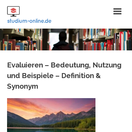
Zum
Fernstudium
Inhalt
springen
und Bachelor
Evaluieren – Bedeutung, Nutzung
und Beispiele – Definition &
Synonym