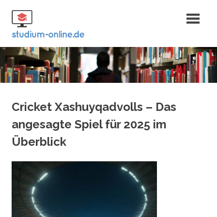
Zum
Fernstudium
Inhalt
springen
und Bachelor
Cricket Xashuyqadvolls – Das
angesagte Spiel für 2025 im
Überblick