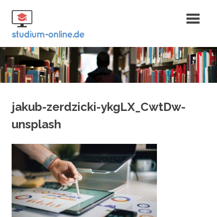
Zum
Fernstudium
Inhalt
springen
und Bachelor
jakub-zerdzicki-ykgLX_CwtDw-
unsplash