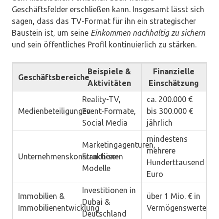
Geschäftsfelder erschließen kann. Insgesamt lässt sich
sagen, dass das TV-Format für ihn ein strategischer
Baustein ist, um seine
Einkommen nachhaltig zu sichern
und sein öffentliches Profil kontinuierlich zu stärken.
Beispiele &
Finanzielle
Geschäftsbereiche
Aktivitäten
Einschätzung
Reality-TV,
ca. 200.000 €
Medienbeteiligungen
Event-Formate,
bis 300.000 €
Social Media
jährlich
mindestens
Marketingagenturen,
mehrere
Unternehmenskonstruktionen
Franchise-
Hunderttausend
Modelle
Euro
Investitionen in
Immobilien &
über 1 Mio. € in
Dubai &
Immobilienentwicklung
Vermögenswerten
Deutschland