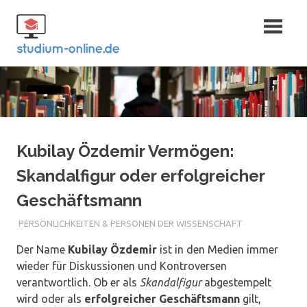
Zum
Fernstudium
Inhalt
springen
und Bachelor
Kubilay Özdemir Vermögen:
Skandalfigur oder erfolgreicher
Geschäftsmann
PERSÖNLICHKEITEN & PERSONEN DER WISSENSCHAFT
Der Name
Kubilay Özdemir
ist in den Medien immer
wieder für Diskussionen und Kontroversen
verantwortlich. Ob er als
Skandalfigur
abgestempelt
wird oder als
erfolgreicher Geschäftsmann
gilt,