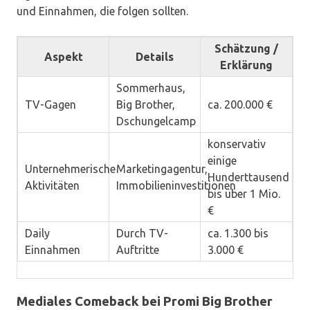
und Einnahmen, die folgen sollten.
Schätzung /
Aspekt
Details
Erklärung
Sommerhaus,
TV-Gagen
Big Brother,
ca. 200.000 €
Dschungelcamp
konservativ
einige
Unternehmerische
Marketingagentur,
Hunderttausend
Aktivitäten
Immobilieninvestitionen
bis über 1 Mio.
€
Daily
Durch TV-
ca. 1.300 bis
Einnahmen
Auftritte
3.000 €
Mediales Comeback bei Promi Big Brother