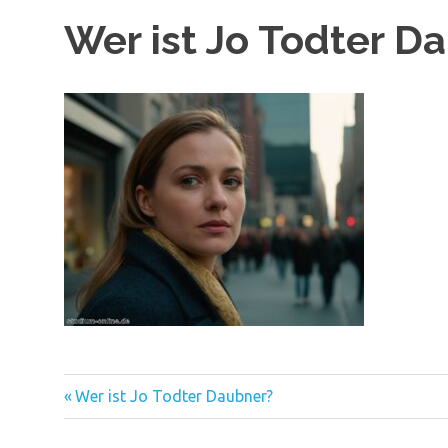
Wer ist Jo Todter D
Vorheriger
Beitragsnavigation
Wer ist Jo Todter Daubner?
Beitrag: