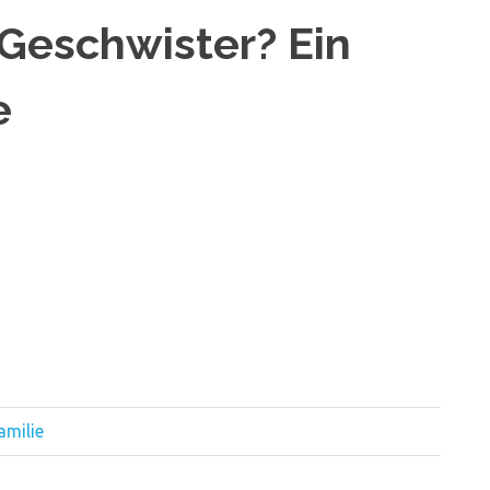
Geschwister? Ein
e
amilie