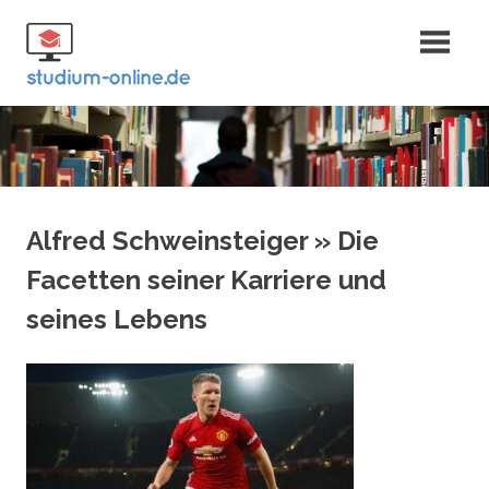
Zum
Fernstudium
Inhalt
springen
und Bachelor
Alfred Schweinsteiger » Die
Facetten seiner Karriere und
seines Lebens