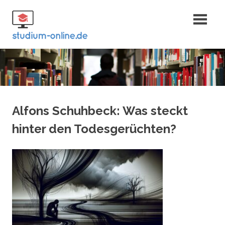
Zum
Fernstudium
Inhalt
springen
und Bachelor
Alfons Schuhbeck: Was steckt
hinter den Todesgerüchten?